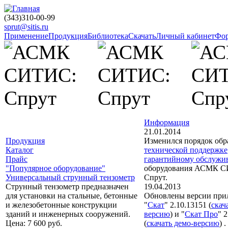
(343)310-00-99
sprut@sitis.ru
Применение
Продукция
Библиотека
Скачать
Личный кабинет
Фо
Информация
21.01.2014
Продукция
Изменился порядок обр
Каталог
технической поддержке
Прайс
гарантийному обслужи
"Популярное оборудование"
оборудования АСМК 
Универсальный струнный тензометр
Спрут.
Струнный тензометр предназначен
19.04.2013
для установки на стальные, бетонные
Обновлены версии пр
и железобетонные конструкции
"
Скат
" 2.10.13151 (
скач
зданий и инженерных сооружений.
версию
) и "
Скат Про
" 
Цена: 7 600 руб.
(
скачать демо-версию
) .