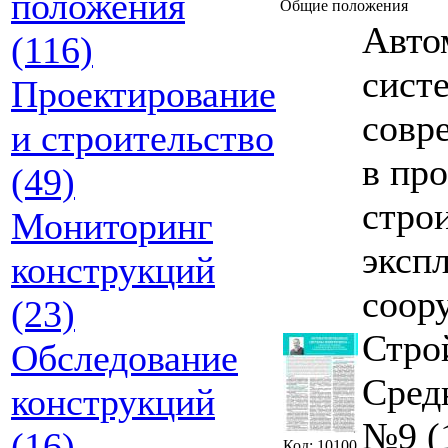
положения
Общие положения
Авто
(116)
сист
Проектирование
совр
и строительство
в пр
(49)
стро
Мониторинг
эксп
конструкций
соор
(23)
Стро
Обследование
Средн
конструкций
№9 (1
(16)
Код: 10100