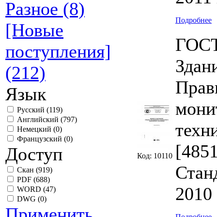
Разное (8)
Подробнее
[Новые
ГОСТ
поступления]
Здан
(212)
Прав
Язык
мони
Русский
(119)
Английский
(797)
техн
Немецкий
(0)
Французский
(0)
[4851
Доступ
Код: 10110
Стан
Скан
(919)
PDF
(688)
2010 
WORD
(47)
DWG
(0)
Применить
Подробнее