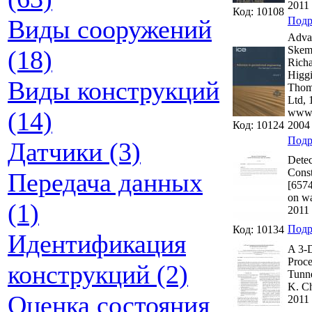
2011 
Код: 10108
Виды сооружений
Подр
Advan
Skem
(18)
Richa
Higg
Виды конструкций
Thoma
Ltd,
(14)
www.
Код: 10124
2004 
Подр
Датчики (3)
Detec
Const
Передача данных
[6574
on w
(1)
2011 
Подр
Код: 10134
Идентификация
A 3-
Proce
конструкций (2)
Tunn
K. Ch
Оценка состояния
2011 