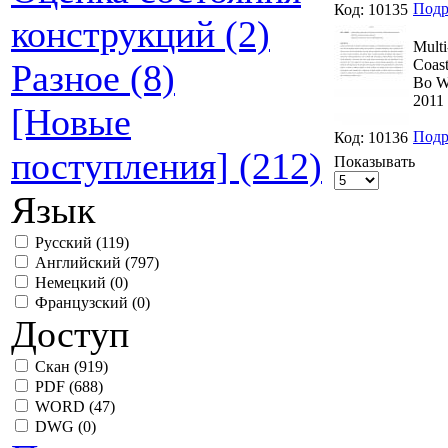
Подр
Код: 10135
конструкций (2)
Multi
Coast
Разное (8)
Bo 
2011 
[Новые
Подр
Код: 10136
поступления] (212)
Показывать
Язык
Русский
(119)
Английский
(797)
Немецкий
(0)
Французский
(0)
Доступ
Скан
(919)
PDF
(688)
WORD
(47)
DWG
(0)