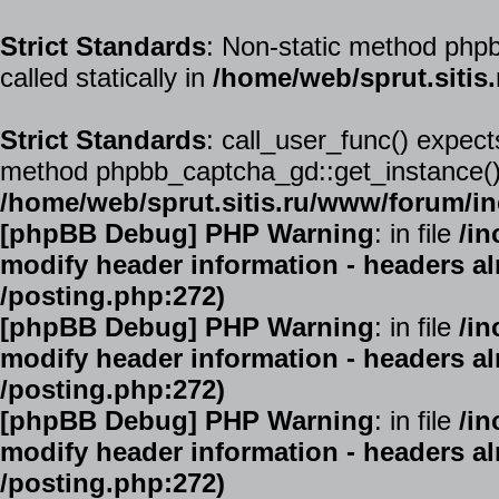
Strict Standards
: Non-static method phpb
called statically in
/home/web/sprut.siti
Strict Standards
: call_user_func() expect
method phpbb_captcha_gd::get_instance() s
/home/web/sprut.sitis.ru/www/forum/in
[phpBB Debug] PHP Warning
: in file
/in
modify header information - headers alr
/posting.php:272)
[phpBB Debug] PHP Warning
: in file
/in
modify header information - headers alr
/posting.php:272)
[phpBB Debug] PHP Warning
: in file
/in
modify header information - headers alr
/posting.php:272)