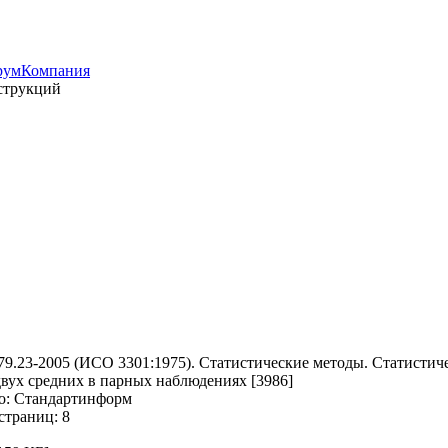
рум
Компания
струкций
9.23-2005 (ИСО 3301:1975). Статистические методы. Статистич
двух средних в парных наблюдениях
[3986]
о: Стандартинформ
страниц: 8