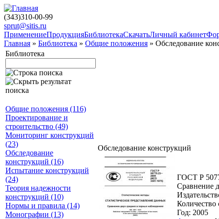
(343)310-00-99
sprut@sitis.ru
Применение
Продукция
Библиотека
Скачать
Личный кабинет
Фо
Главная
»
Библиотека
»
Общие положения
» Обследование кон
Библиотека
Общие положения (116)
Проектирование и
строительство (49)
Мониторинг конструкций
(23)
Обследование конструкций
Обследование
конструкций (16)
Испытание конструкций
ГОСТ Р 5077
(24)
Сравнение 
Теория надежности
Издательств
конструкций (10)
Количество 
Нормы и правила (14)
Год: 2005
Монографии (13)