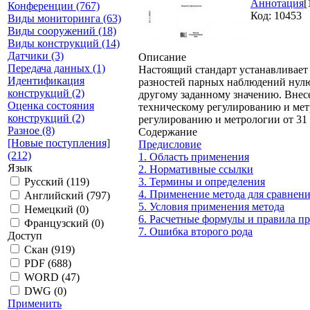
Аннотация
[
Конференции (767)
Код: 10453
Виды мониторинга (63)
Виды сооружений (18)
Виды конструкций (14)
Датчики (3)
Описание
Передача данных (1)
Настоящий стандарт устанавливает 
Идентификация
разностей парных наблюдений нулю
конструкций (2)
другому заданному значению. Внес
Оценка состояния
техническому регулированию и мет
конструкций (2)
регулированию и метрологии от 31 м
Разное (8)
Содержание
[Новые поступления]
Предисловие
(212)
1. Область применения
Язык
2. Нормативные ссылки
Русский
(119)
3. Термины и определения
4. Применение метода для сравнен
Английский
(797)
5. Условия применения метода
Немецкий
(0)
6. Расчетные формулы и правила п
Французский
(0)
7. Ошибка второго рода
Доступ
Скан
(919)
PDF
(688)
WORD
(47)
DWG
(0)
Применить