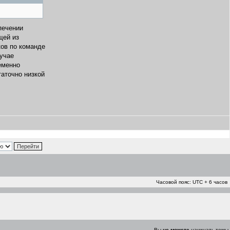
печении
щей из
ков по команде
лучае
еменно
аточно низкой
Часовой пояс: UTC + 6 часов
Вы
не можете
начинать темы