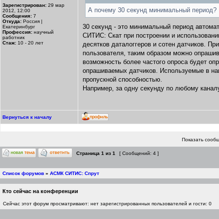
Зарегистрирован:
29 мар
А почему 30 секунд минимальный период?
2012, 12:00
Сообщения:
7
Откуда:
Россия |
30 секунд - это минимальный период автома
Екатеринбург
Профессия:
научный
СИТИС: Скат при построении и использовании
работник
Стаж:
10 - 20 лет
десятков даталоггеров и сотен датчиков. П
пользователя, таким образом можно опрашива
возможность более частого опроса будет оп
опрашиваемых датчиков. Используемые в на
пропускной способностью.
Например, за одну секунду по любому каналу
Вернуться к началу
Показать сообщ
Страница
1
из
1
[ Сообщений: 4 ]
Список форумов
»
АСМК СИТИС: Спрут
Кто сейчас на конференции
Сейчас этот форум просматривают: нет зарегистрированных пользователей и гости: 0