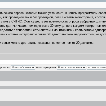
тического опроса, который можно установить в нашем программном обес
, как проводной так и беспроводной, сети системы мониторинга, состоя
ри этом в СИТИС: Скат существует возможность опроса выбранных датчи
ть датчики чаще, чем один раз в 30 секунд, но в каждом конкретном с
ределяться топологией сети системы мониторинга и количеством одновр
шей системе интерфейсы связи обладают высокой надежностью, но дост
 связи можно доставить показания не более чем от 20 датчиков.
ения за:
Поле сортировки