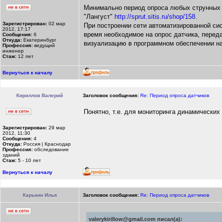
Минимально период опроса любых струнных д
"Лангуст"
http://sprut.sitis.ru/shop/158
.
Зарегистрирован:
02 мар
При построении сети автоматизированной си
2012, 17:17
время необходимое на опрос датчика, переда
Сообщения:
6
Откуда:
Екатеринбург
визуализацию в программном обеспечении на
Профессия:
ведущий
инженер
Стаж:
12 лет
Вернуться к началу
Кириллов Валерий
Заголовок сообщения:
Re: Период опроса датчиков
Понятно, т.е. для мониторинга динамических
Зарегистрирован:
29 мар
2012, 11:30
Сообщения:
4
Откуда:
Россия | Краснодар
Профессия:
обследование
зданий
Стаж:
5 - 10 лет
Вернуться к началу
Карькин Илья
Заголовок сообщения:
Re: Период опроса датчиков
valerykirillow@gmail.com писал(а):