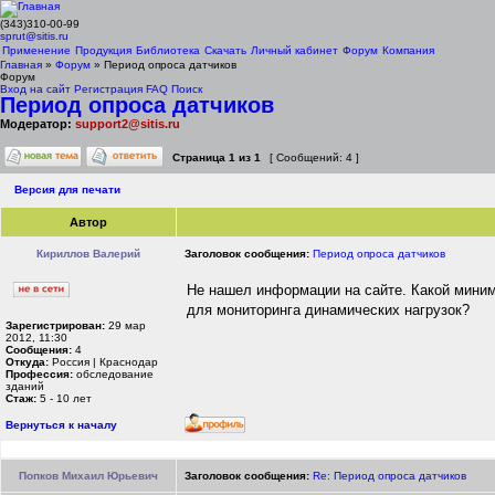
(343)310-00-99
sprut@sitis.ru
Применение
Продукция
Библиотека
Скачать
Личный кабинет
Форум
Компания
Главная
»
Форум
» Период опроса датчиков
Форум
Вход на сайт
Регистрация
FAQ
Поиск
Период опроса датчиков
Модератор:
support2@sitis.ru
Страница
1
из
1
[ Сообщений: 4 ]
Версия для печати
Автор
Кириллов Валерий
Заголовок сообщения:
Период опроса датчиков
Не нашел информации на сайте. Какой мини
для мониторинга динамических нагрузок?
Зарегистрирован:
29 мар
2012, 11:30
Сообщения:
4
Откуда:
Россия | Краснодар
Профессия:
обследование
зданий
Стаж:
5 - 10 лет
Вернуться к началу
Попков Михаил Юрьевич
Заголовок сообщения:
Re: Период опроса датчиков